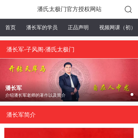
潘氏太极门官方授权网站
首页
潘长军的学员
正品声明
视频网课（初）
潘长军-子风阁-潘氏太极门
潘长军
介绍潘长军老师的著作以及简介
潘长军简介