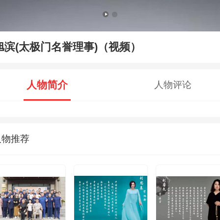
旭滨(太极门名誉理事)（视频）
人物简介
人物评论
人物推荐